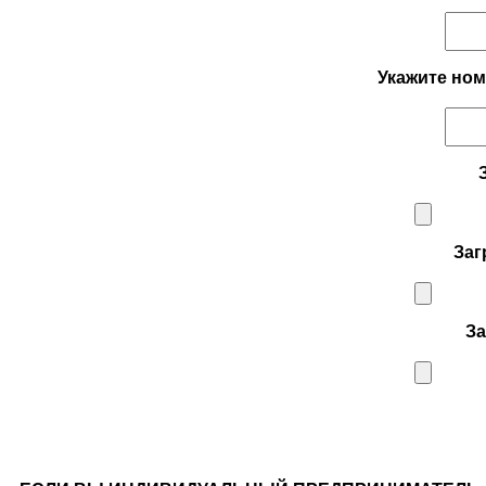
Укажите но
Заг
З