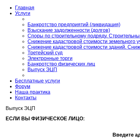
Главная
Услуги
Банкротство предприятий (ликвидация)
Взыскание задолженности (долгов)
Споры по строительному подряду. Строительн
Снижение кадастровой стоимости земельного у
Снижение кадастровой стоимости зданий. Сниж
Третейский суд
Электронные торги
Банкротство физических лиц
Выпуск ЭЦП
Бесплатные услуги
Форум
Наша практика
Контакты
Выпуск ЭЦП
ЕСЛИ ВЫ ФИЗИЧЕСКОЕ ЛИЦО:
Введите а